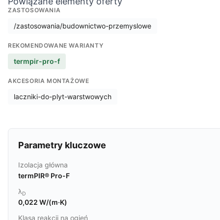
Powiązane elementy oferty
ZASTOSOWANIA
/zastosowania/budownictwo-przemyslowe
REKOMENDOWANE WARIANTY
termpir-pro-f
AKCESORIA MONTAŻOWE
laczniki-do-plyt-warstwowych
Parametry kluczowe
Izolacja główna
termPIR® Pro-F
λ
D
0,022 W/(m·K)
Klasa reakcji na ogień