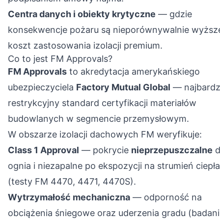
Centra danych i obiekty krytyczne
— gdzie
konsekwencje pożaru są nieporównywalnie wyższe
koszt zastosowania izolacji premium.
Co to jest FM Approvals?
FM Approvals
to akredytacja amerykańskiego
ubezpieczyciela
Factory Mutual Global
— najbardz
restrykcyjny standard certyfikacji materiałów
budowlanych w segmencie przemysłowym.
W obszarze izolacji dachowych FM weryfikuje:
Class 1 Approval
— pokrycie
nieprzepuszczalne
d
ognia i niezapalne po ekspozycji na strumień ciepła
(testy FM 4470, 4471, 4470S).
Wytrzymałość mechaniczna
— odporność na
obciążenia śniegowe oraz uderzenia gradu (badan