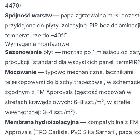
4470).
Spójność warstw
— papa zgrzewalna musi pozost
przyklejona do płyty izolacyjnej PIR bez delaminacj
temperaturze do –40°C.
Wymagania montażowe
Sezonowanie
płyt — montaż po 1 miesiącu od dat
produkcji (standard dla wszystkich paneli termPIR®
Mocowanie
— typowo mechaniczne, łącznikami
teleskopowymi do blachy trapezowej, w schemaci
zgodnym z FM Approvals (gęstość mocowań w
strefach krawędziowych: 6–8 szt./m², w strefie
wewnętrznej: 3–4 szt./m²).
Membrana hydroizolacyjna
— kompatybilna z FM
Approvals (TPO Carlisle, PVC Sika Sarnafil, papa Ic