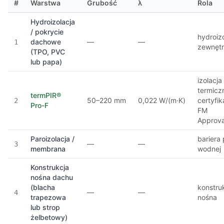
#
Warstwa
Grubość
λ
Rola
Hydroizolacja
/ pokrycie
hydroiz
dachowe
—
—
1
zewnęt
(TPO, PVC
lub papa)
izolacja
termicz
termPIR®
50–220 mm
0,022 W/(m·K)
certyfi
2
Pro-F
FM
Approva
Paroizolacja /
bariera
—
—
3
membrana
wodnej
Konstrukcja
nośna dachu
(blacha
konstru
—
—
4
trapezowa
nośna
lub strop
żelbetowy)