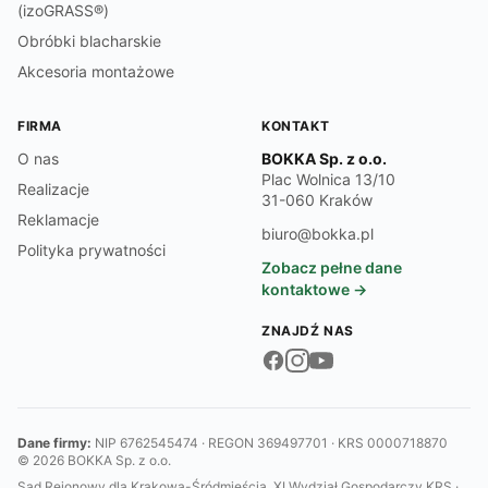
(izoGRASS®)
Obróbki blacharskie
Akcesoria montażowe
FIRMA
KONTAKT
O nas
BOKKA Sp. z o.o.
Plac Wolnica 13/10
Realizacje
31-060 Kraków
Reklamacje
biuro@bokka.pl
Polityka prywatności
Zobacz pełne dane
kontaktowe →
ZNAJDŹ NAS
Dane firmy:
NIP 6762545474 · REGON 369497701 · KRS 0000718870
© 2026 BOKKA Sp. z o.o.
Sąd Rejonowy dla Krakowa-Śródmieścia, XI Wydział Gospodarczy KRS ·