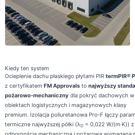
Kiedy ten system
Ocieplenie dachu płaskiego płytami PIR
termPIR® P
z certyfikatem
FM Approvals
to
najwyższy standa
pożarowo-mechaniczny
dla pokryć dachowych w
obiektach logistycznych i magazynowych klasy
premium. Izolacja poliuretanowa Pro-F łączy para
termiczne najwyższej półki (λ
= 0,022 W/(m·K)) z
D
odpornością mechaniczną i pożarową wymaganą 