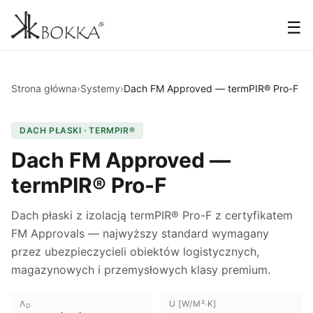
☰
Strona główna
›
Systemy
›
Dach FM Approved — termPIR® Pro-F
DACH PŁASKI · TERMPIR®
Dach FM Approved —
termPIR® Pro-F
Dach płaski z izolacją termPIR® Pro-F z certyfikatem
FM Approvals — najwyższy standard wymagany
przez ubezpieczycieli obiektów logistycznych,
magazynowych i przemysłowych klasy premium.
Λ
U [W/M²·K]
D