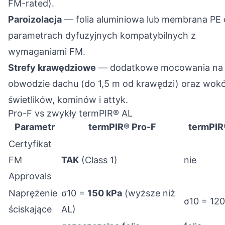
FM-rated).
Paroizolacja
— folia aluminiowa lub membrana PE 
parametrach dyfuzyjnych kompatybilnych z
wymaganiami FM.
Strefy krawędziowe
— dodatkowe mocowania na
obwodzie dachu (do 1,5 m od krawędzi) oraz wokó
świetlików, kominów i attyk.
Pro-F vs zwykły termPIR® AL
Parametr
termPIR® Pro-F
termPIR
Certyfikat
FM
TAK
(Class 1)
nie
Approvals
Naprężenie
σ10 =
150 kPa
(wyższe niż
σ10 = 120
ściskające
AL)