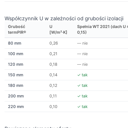
Współczynnik U w zależności od grubości izolacji
Grubość
U
Spełnia WT 2021 (dach U 
termPIR®
[W/m²·K]
0,15)
80 mm
0,26
— nie
100 mm
0,21
— nie
120 mm
0,18
— nie
150 mm
0,14
✓ tak
180 mm
0,12
✓ tak
200 mm
0,11
✓ tak
220 mm
0,10
✓ tak