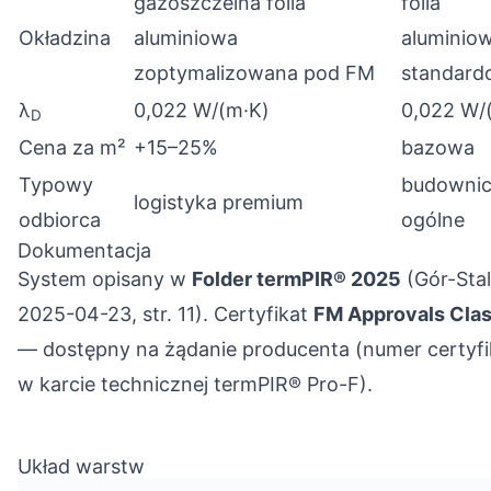
gazoszczelna folia
folia
Okładzina
aluminiowa
aluminio
zoptymalizowana pod FM
standard
λ
0,022 W/(m·K)
0,022 W/
D
Cena za m²
+15–25%
bazowa
Typowy
budowni
logistyka premium
odbiorca
ogólne
Dokumentacja
System opisany w
Folder termPIR® 2025
(Gór-Stal
2025-04-23, str. 11). Certyfikat
FM Approvals Clas
— dostępny na żądanie producenta (numer certyfi
w karcie technicznej termPIR® Pro-F).
Układ warstw