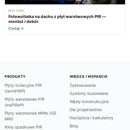
MAJ 2026
Fotowoltaika na dachu z płyt warstwowych PIR —
montaż i dobór
Czytaj →
PRODUKTY
WIEDZA I WSPARCIE
Płyty izolacyjne PIR
Zastosowania
(termPIR®)
Systemy budowlane
Płyty warstwowe PIR
Węzły konstrukcyjne
(insPIRe®)
Dla projektantów
Płyty warstwowe MiWo (GS
Narzędzia i kalkulatory
MW)
Blog
Kliny spadkowe PIR