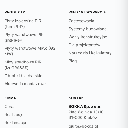
PRODUKTY
WIEDZA I WSPARCIE
Płyty izolacyjne PIR
Zastosowania
(termPIR®)
Systemy budowlane
Płyty warstwowe PIR
Węzły konstrukcyjne
(insPIRe®)
Dla projektantów
Płyty warstwowe MiWo (GS
Narzędzia i kalkulatory
MW)
Blog
Kliny spadkowe PIR
(izoGRASS®)
Obróbki blacharskie
Akcesoria montażowe
FIRMA
KONTAKT
O nas
BOKKA Sp. z o.o.
Plac Wolnica 13/10
Realizacje
31-060 Kraków
Reklamacje
biuro@bokka.pl