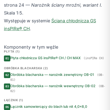
strona 24 —
Narożnik ściany mroźni, wariant I.
Skala 1:5.
Występuje w systemie
Ściana chłodnicza GS
insPIRe® CH
.
Komponenty w tym węźle
PŁYTA (1)
Płyta chłodnicza GS insPIRe® CH / CH MAX
(insPIRe CH)
01
OBRÓBKA BLACHARSKA (2)
Obróbka blacharska — narożnik zewnętrzny OB-01
(OB-
02
01)
Obróbka blacharska — narożnik wewnętrzny OB-02
(OB-
03
02)
ŁĄCZNIK (1)
Łącznik samowiercący do blach lub nit 4,0×8,0
06