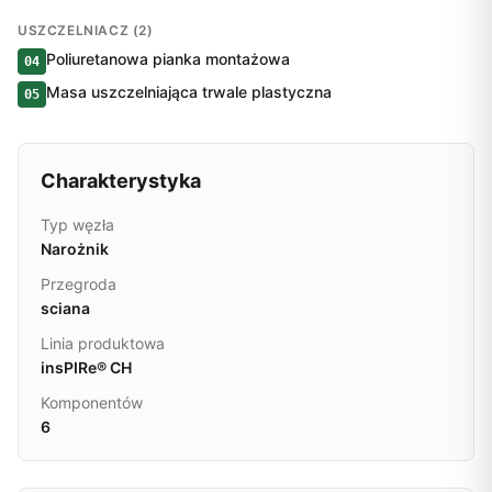
USZCZELNIACZ (2)
Poliuretanowa pianka montażowa
04
Masa uszczelniająca trwale plastyczna
05
Charakterystyka
Typ węzła
Narożnik
Przegroda
sciana
Linia produktowa
insPIRe® CH
Komponentów
6