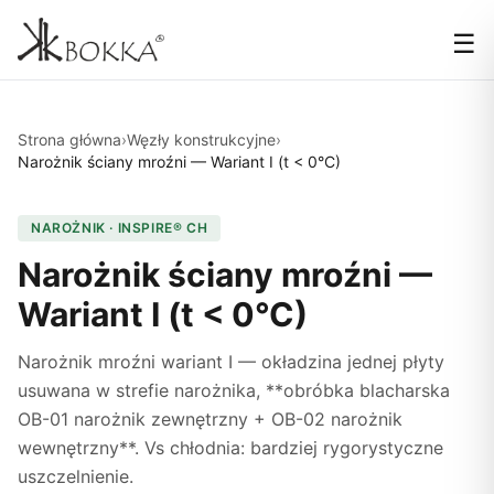
☰
Strona główna
›
Węzły konstrukcyjne
›
Narożnik ściany mroźni — Wariant I (t < 0°C)
NAROŻNIK · INSPIRE® CH
Narożnik ściany mroźni —
Wariant I (t < 0°C)
Narożnik mroźni wariant I — okładzina jednej płyty
usuwana w strefie narożnika, **obróbka blacharska
OB-01 narożnik zewnętrzny + OB-02 narożnik
wewnętrzny**. Vs chłodnia: bardziej rygorystyczne
uszczelnienie.