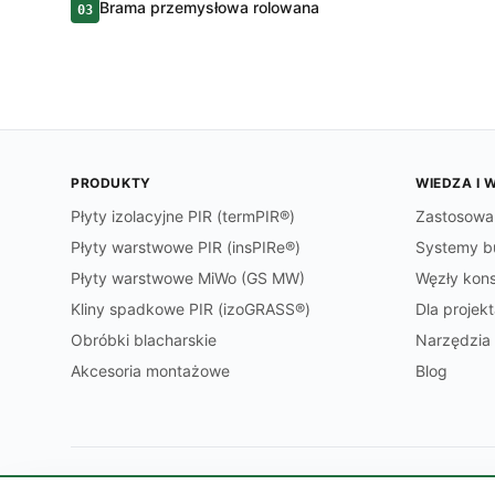
Brama przemysłowa rolowana
03
PRODUKTY
WIEDZA I 
Płyty izolacyjne PIR (termPIR®)
Zastosowa
Płyty warstwowe PIR (insPIRe®)
Systemy b
Płyty warstwowe MiWo (GS MW)
Węzły kons
Kliny spadkowe PIR (izoGRASS®)
Dla projek
Obróbki blacharskie
Narzędzia 
Akcesoria montażowe
Blog
Dane firmy:
NIP 6762545474 · REGON 369497701 · KRS 00007188