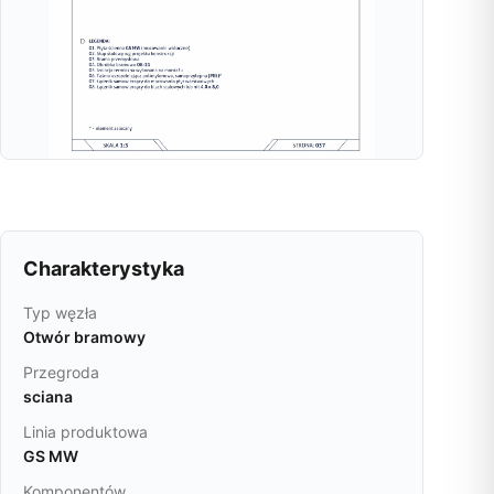
Charakterystyka
Typ węzła
Otwór bramowy
Przegroda
sciana
Linia produktowa
GS MW
Komponentów