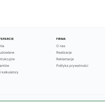
WSPARCIE
FIRMA
nia
O nas
udowlane
Realizacje
trukcyjne
Reklamacje
tantów
Polityka prywatności
i kalkulatory
70