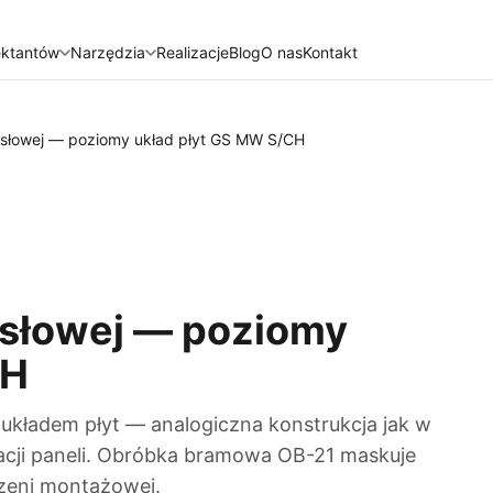
ektantów
Narzędzia
Realizacje
Blog
O nas
Kontakt
słowej — poziomy układ płyt GS MW S/CH
słowej — poziomy
CH
układem płyt — analogiczna konstrukcja jak w
ntacji paneli. Obróbka bramowa OB-21 maskuje
rzeni montażowej.