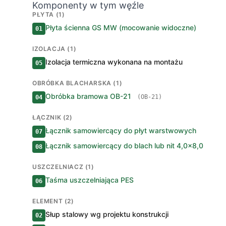
Komponenty w tym węźle
PŁYTA (1)
Płyta ścienna GS MW (mocowanie widoczne)
01
IZOLACJA (1)
Izolacja termiczna wykonana na montażu
05
OBRÓBKA BLACHARSKA (1)
Obróbka bramowa OB-21
(OB-21)
04
ŁĄCZNIK (2)
Łącznik samowiercący do płyt warstwowych
07
Łącznik samowiercący do blach lub nit 4,0×8,0
08
USZCZELNIACZ (1)
Taśma uszczelniająca PES
06
ELEMENT (2)
Słup stalowy wg projektu konstrukcji
02