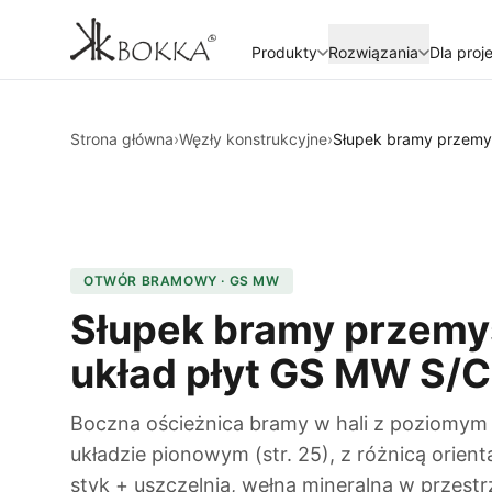
Produkty
Rozwiązania
Dla proj
Strona główna
›
Węzły konstrukcyjne
›
Słupek bramy przemy
OTWÓR BRAMOWY · GS MW
Słupek bramy przemy
układ płyt GS MW S/
Boczna ościeżnica bramy w hali z poziomym 
układzie pionowym (str. 25), z różnicą orie
styk + uszczelnia, wełna mineralna w przest