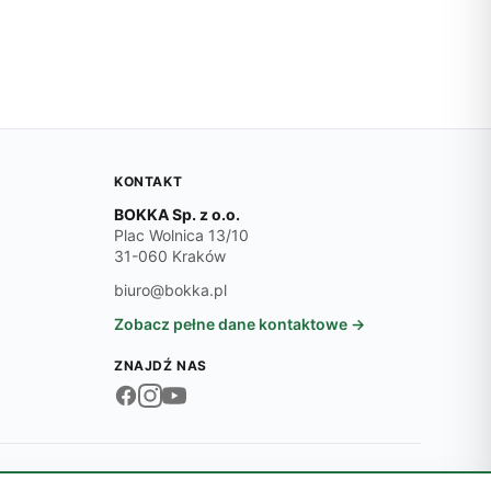
KONTAKT
BOKKA Sp. z o.o.
Plac Wolnica 13/10
31-060 Kraków
biuro@bokka.pl
Zobacz pełne dane kontaktowe →
ZNAJDŹ NAS
© 2026 BOKKA Sp. z o.o.