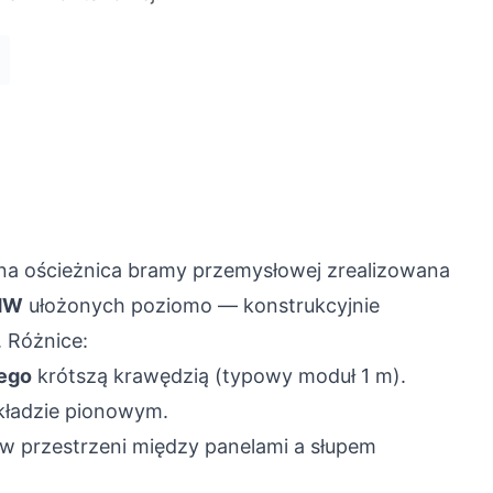
na ościeżnica bramy przemysłowej zrealizowana
 MW
ułożonych poziomo — konstrukcyjnie
. Różnice:
ego
krótszą krawędzią (typowy moduł 1 m).
kładzie pionowym.
w przestrzeni między panelami a słupem