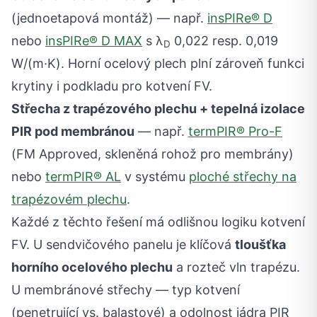
(jednoetapová montáž) — např.
insPIRe® D
nebo
insPIRe® D MAX
s λ
0,022 resp. 0,019
D
W/(m·K). Horní ocelový plech plní zároveň funkci
krytiny i podkladu pro kotvení FV.
Střecha z trapézového plechu + tepelná izolace
PIR pod membránou
— např.
termPIR® Pro-F
(FM Approved, skleněná rohož pro membrány)
nebo
termPIR® AL
v systému
ploché střechy na
trapézovém plechu
.
Každé z těchto řešení má odlišnou logiku kotvení
FV. U sendvičového panelu je klíčová
tloušťka
horního ocelového plechu
a rozteč vln trapézu.
U membránové střechy — typ kotvení
(penetrující vs. balastové) a odolnost jádra PIR