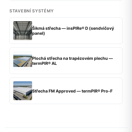
STAVEBNÍ SYSTÉMY
Šikmá střecha — insPIRe® D (sendvičový
panel)
Plochá střecha na trapézovém plechu —
termPIR® AL
Střecha FM Approved — termPIR® Pro-F