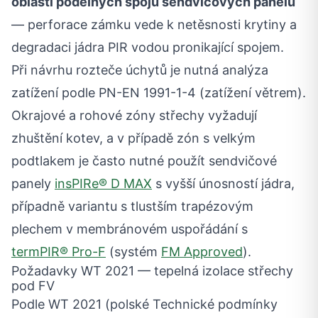
oblasti podélných spojů sendvičových panelů
— perforace zámku vede k netěsnosti krytiny a
degradaci jádra PIR vodou pronikající spojem.
Při návrhu rozteče úchytů je nutná analýza
zatížení podle PN-EN 1991-1-4 (zatížení větrem).
Okrajové a rohové zóny střechy vyžadují
zhuštění kotev, a v případě zón s velkým
podtlakem je často nutné použít sendvičové
panely
insPIRe® D MAX
s vyšší únosností jádra,
případně variantu s tlustším trapézovým
plechem v membránovém uspořádání s
termPIR® Pro-F
(systém
FM Approved
).
Požadavky WT 2021 — tepelná izolace střechy
pod FV
Podle WT 2021 (polské Technické podmínky