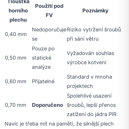
Tloušťka
Použití pod
horního
Poznámky
FV
plechu
Nedoporučuje
Riziko vytržení šroubů
0,40 mm
se
při sání větru
Pouze po
Vyžadován souhlas
0,50 mm
statické
výrobce kotvení
analýze
Standard v mnoha
0,60 mm
Přijatelné
projektech
Spolehlivé usazení
0,70 mm
Doporučeno
šroubů, lepší přenos
zatížení do jádra PIR
Navíc je třeba mít na paměti, že silnější plech