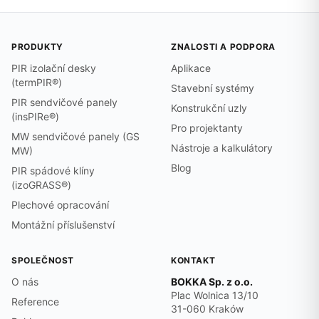
PRODUKTY
ZNALOSTI A PODPORA
PIR izolační desky
Aplikace
(termPIR®)
Stavební systémy
PIR sendvičové panely
Konstrukční uzly
(insPIRe®)
Pro projektanty
MW sendvičové panely (GS
Nástroje a kalkulátory
MW)
Blog
PIR spádové klíny
(izoGRASS®)
Plechové opracování
Montážní příslušenství
SPOLEČNOST
KONTAKT
O nás
BOKKA Sp. z o.o.
Plac Wolnica 13/10
Reference
31-060 Kraków