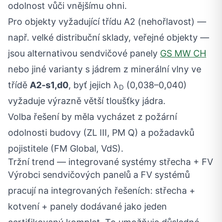
odolnost vůči vnějšímu ohni.
Pro objekty vyžadující třídu A2 (nehořlavost) —
např. velké distribuční sklady, veřejné objekty —
jsou alternativou sendvičové panely
GS MW CH
nebo jiné varianty s jádrem z minerální vlny ve
třídě
A2-s1,d0
, byť jejich λ
(0,038–0,040)
D
vyžaduje výrazně větší tloušťky jádra.
Volba řešení by měla vycházet z požární
odolnosti budovy (ZL III, PM Q) a požadavků
pojistitele (FM Global, VdS).
Tržní trend — integrované systémy střecha + FV
Výrobci sendvičových panelů a FV systémů
pracují na integrovaných řešeních: střecha +
kotvení + panely dodávané jako jeden