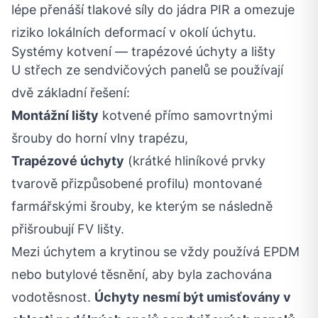
lépe přenáší tlakové síly do jádra PIR a omezuje
riziko lokálních deformací v okolí úchytu.
Systémy kotvení — trapézové úchyty a lišty
U střech ze sendvičových panelů se používají
dvě základní řešení:
Montážní lišty
kotvené přímo samovrtnými
šrouby do horní vlny trapézu,
Trapézové úchyty
(krátké hliníkové prvky
tvarově přizpůsobené profilu) montované
farmářskými šrouby, ke kterým se následně
přišroubují FV lišty.
Mezi úchytem a krytinou se vždy používá EPDM
nebo butylové těsnění, aby byla zachována
vodotěsnost.
Úchyty nesmí být umisťovány v