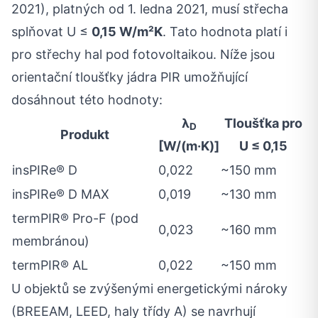
2021), platných od 1. ledna 2021, musí střecha
splňovat U ≤
0,15 W/m²K
. Tato hodnota platí i
pro střechy hal pod fotovoltaikou. Níže jsou
orientační tloušťky jádra PIR umožňující
dosáhnout této hodnoty:
λ
Tloušťka pro
D
Produkt
[W/(m·K)]
U ≤ 0,15
insPIRe® D
0,022
~150 mm
insPIRe® D MAX
0,019
~130 mm
termPIR® Pro-F (pod
0,023
~160 mm
membránou)
termPIR® AL
0,022
~150 mm
U objektů se zvýšenými energetickými nároky
(BREEAM, LEED, haly třídy A) se navrhují