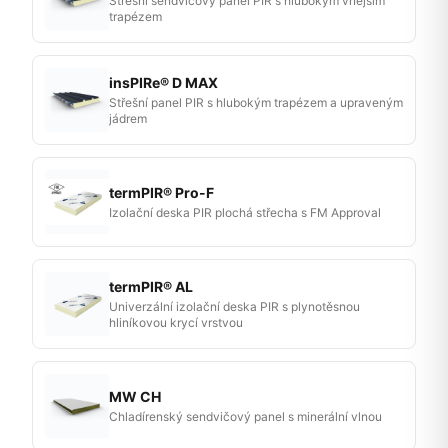
Střešní sendvičový panel PIR s hlubokým vnějším
trapézem
insPIRe® D MAX
Střešní panel PIR s hlubokým trapézem a upraveným
jádrem
termPIR® Pro-F
Izolační deska PIR plochá střecha s FM Approval
termPIR® AL
Univerzální izolační deska PIR s plynotěsnou
hliníkovou krycí vrstvou
MW CH
Chladírenský sendvičový panel s minerální vlnou