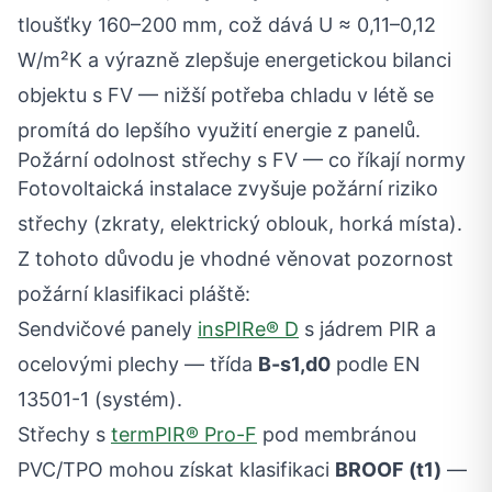
tloušťky 160–200 mm, což dává U ≈ 0,11–0,12
W/m²K a výrazně zlepšuje energetickou bilanci
objektu s FV — nižší potřeba chladu v létě se
promítá do lepšího využití energie z panelů.
Požární odolnost střechy s FV — co říkají normy
Fotovoltaická instalace zvyšuje požární riziko
střechy (zkraty, elektrický oblouk, horká místa).
Z tohoto důvodu je vhodné věnovat pozornost
požární klasifikaci pláště:
Sendvičové panely
insPIRe® D
s jádrem PIR a
ocelovými plechy — třída
B-s1,d0
podle EN
13501-1 (systém).
Střechy s
termPIR® Pro-F
pod membránou
PVC/TPO mohou získat klasifikaci
BROOF (t1)
—