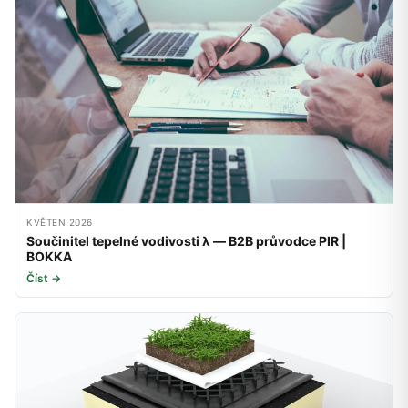
KVĚTEN 2026
Součinitel tepelné vodivosti λ — B2B průvodce PIR |
BOKKA
Číst →