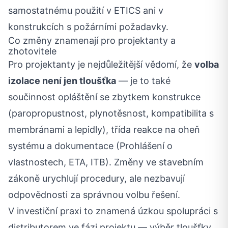
samostatnému použití v ETICS ani v
konstrukcích s požárními požadavky.
Co změny znamenají pro projektanty a
zhotovitele
Pro projektanty je nejdůležitější vědomí, že
volba
izolace není jen tloušťka
— je to také
součinnost opláštění se zbytkem konstrukce
(paropropustnost, plynotěsnost, kompatibilita s
membránami a lepidly), třída reakce na oheň
systému a dokumentace (Prohlášení o
vlastnostech, ETA, ITB). Změny ve stavebním
zákoně urychlují procedury, ale nezbavují
odpovědnosti za správnou volbu řešení.
V investiční praxi to znamená úzkou spolupráci s
distributorem ve fázi projektu — výběr tloušťky,