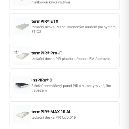
hliníkovou krycí vrstvou
termPIR® ETX
Izolační deska PIR se skleněným rounem pro systém
ETICS
termPIR® Pro-F
Izolační deska PIR plochá střecha s FM Approval
insPIRe® D
Střešní sendvičový panel PIR s hlubokým vnějším
trapézem
termPIR® MAX 19 AL
Izolační deska PIR λ
0,019
D