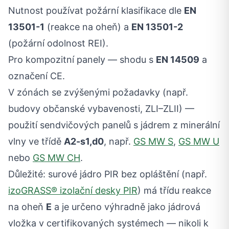
Nutnost používat požární klasifikace dle
EN
13501-1
(reakce na oheň) a
EN 13501-2
(požární odolnost REI).
Pro kompozitní panely — shodu s
EN 14509
a
označení CE.
V zónách se zvýšenými požadavky (např.
budovy občanské vybavenosti, ZLI–ZLII) —
použití sendvičových panelů s jádrem z minerální
vlny ve třídě
A2-s1,d0
, např.
GS MW S
,
GS MW U
nebo
GS MW CH
.
Důležité: surové jádro PIR bez opláštění (např.
izoGRASS® izolační desky PIR
) má třídu reakce
na oheň
E
a je určeno výhradně jako jádrová
vložka v certifikovaných systémech — nikoli k