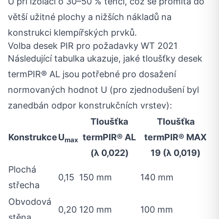
U při izolaci o 30–50 % tenčí, což se promítá do
větší užitné plochy a nižších nákladů na
konstrukci klempířských prvků.
Volba desek PIR pro požadavky WT 2021
Následující tabulka ukazuje, jaké tloušťky desek
termPIR® AL jsou potřebné pro dosažení
normovaných hodnot U (pro zjednodušení byl
zanedbán odpor konstrukčních vrstev):
Tloušťka
Tloušťka
Konstrukce
U
termPIR® AL
termPIR® MAX
max
(λ 0,022)
19 (λ 0,019)
Plochá
0,15
150 mm
140 mm
střecha
Obvodová
0,20
120 mm
100 mm
stěna