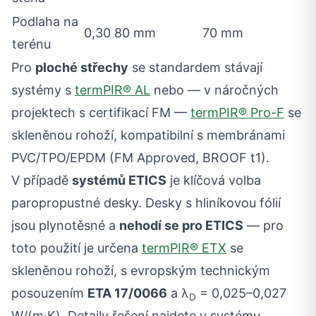
Podlaha na
0,30
80 mm
70 mm
terénu
Pro
ploché střechy
se standardem stávají
systémy s
termPIR® AL
nebo — v náročných
projektech s certifikací FM —
termPIR® Pro-F
se
skleněnou rohoží, kompatibilní s membránami
PVC/TPO/EPDM (FM Approved, BROOF t1).
V případě
systémů ETICS
je klíčová volba
paropropustné desky. Desky s hliníkovou fólií
jsou plynotěsné a
nehodí se pro ETICS
— pro
toto použití je určena
termPIR® ETX
se
skleněnou rohoží, s evropským technickým
posouzením
ETA 17/0066
a λ
= 0,025–0,027
D
W/(m·K). Detaily řešení najdete v systému