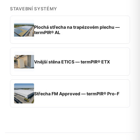
STAVEBNÍ SYSTÉMY
Plochá střecha na trapézovém plechu —
termPIR® AL
Vnější stěna ETICS — termPIR® ETX
Střecha FM Approved — termPIR® Pro-F