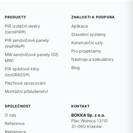
PRODUKTY
ZNALOSTI A PODPORA
PIR izolační desky
Aplikace
(termPIR®)
Stavební systémy
PIR sendvičové panely
Konstrukční uzly
(insPIRe®)
Pro projektanty
MW sendvičové panely (GS
Nástroje a kalkulátory
MW)
Blog
PIR spádové klíny
(izoGRASS®)
Plechové opracování
Montážní příslušenství
SPOLEČNOST
KONTAKT
O nás
BOKKA Sp. z o.o.
Plac Wolnica 13/10
Reference
31-060 Kraków
Reklamace