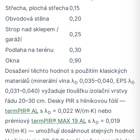
Střecha, plochá střecha
0,15
Obvodová stěna
0,20
Strop nad sklepem /
0,25
garáží
Podlaha na terénu
0,30
Okna
0,90
Dosažení těchto hodnot s použitím klasických
materiálů (minerální vlna λ
0,035–0,040, EPS λ
D
D
0,031–0,040) vyžaduje tloušťku izolační vrstvy
řádu 20–30 cm. Desky PIR s hliníkovou fólií —
termPIR® AL
s λ
= 0,022 W/(m·K) nebo
D
prémiový
termPIR® MAX 19 AL
s λ
= 0,019
D
W/(m·K) — umožňují dosáhnout stejných hodnot