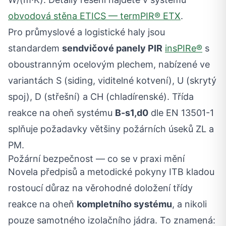
obvodová stěna ETICS — termPIR® ETX
.
Pro průmyslové a logistické haly jsou
standardem
sendvičové panely PIR
insPIRe®
s
oboustranným ocelovým plechem, nabízené ve
variantách S (siding, viditelné kotvení), U (skrytý
spoj), D (střešní) a CH (chladírenské). Třída
reakce na oheň systému
B-s1,d0
dle EN 13501-1
splňuje požadavky většiny požárních úseků ZL a
PM.
Požární bezpečnost — co se v praxi mění
Novela předpisů a metodické pokyny ITB kladou
rostoucí důraz na věrohodné doložení třídy
reakce na oheň
kompletního systému
, a nikoli
pouze samotného izolačního jádra. To znamená: