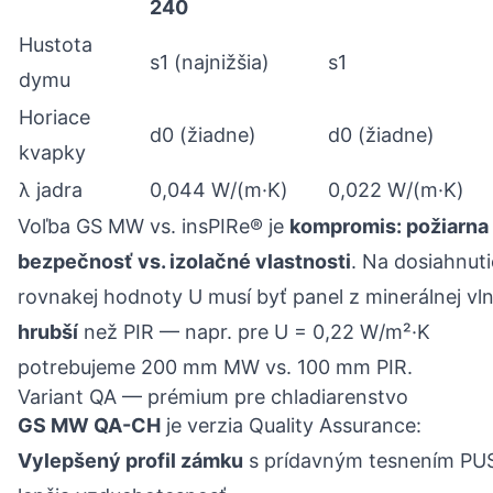
240
Hustota
s1 (najnižšia)
s1
dymu
Horiace
d0 (žiadne)
d0 (žiadne)
kvapky
λ jadra
0,044 W/(m·K)
0,022 W/(m·K)
Voľba GS MW vs. insPIRe® je
kompromis: požiarna
bezpečnosť vs. izolačné vlastnosti
. Na dosiahnuti
rovnakej hodnoty U musí byť panel z minerálnej vl
hrubší
než PIR — napr. pre U = 0,22 W/m²·K
potrebujeme 200 mm MW vs. 100 mm PIR.
Variant QA — prémium pre chladiarenstvo
GS MW QA-CH
je verzia Quality Assurance:
Vylepšený profil zámku
s prídavným tesnením PU