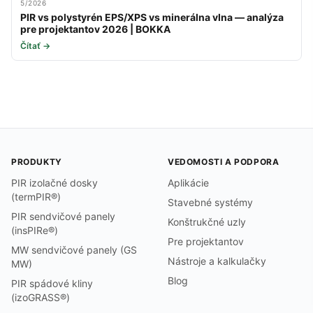
5/2026
PIR vs polystyrén EPS/XPS vs minerálna vlna — analýza
pre projektantov 2026 | BOKKA
Čítať →
PRODUKTY
VEDOMOSTI A PODPORA
PIR izolačné dosky
Aplikácie
(termPIR®)
Stavebné systémy
PIR sendvičové panely
Konštrukčné uzly
(insPIRe®)
Pre projektantov
MW sendvičové panely (GS
Nástroje a kalkulačky
MW)
Blog
PIR spádové kliny
(izoGRASS®)