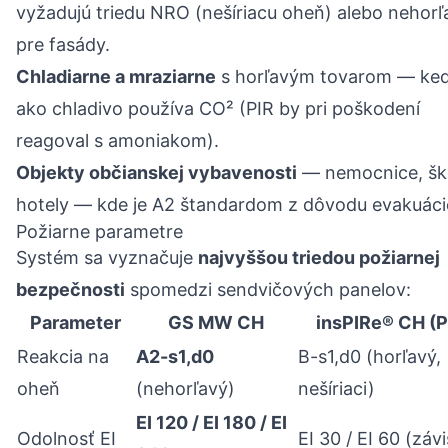
vyžadujú triedu NRO (nešíriacu oheň) alebo nehorľ
pre fasády.
Chladiarne a mraziarne
s horľavým tovarom — keď
ako chladivo používa CO² (PIR by pri poškodení
reagoval s amoniakom).
Objekty občianskej vybavenosti
— nemocnice, ško
hotely — kde je A2 štandardom z dôvodu evakuáci
Požiarne parametre
Systém sa vyznačuje
najvyššou triedou požiarnej
bezpečnosti
spomedzi sendvičových panelov:
Parameter
GS MW CH
insPIRe® CH (P
Reakcia na
A2-s1,d0
B-s1,d0 (horľavý,
oheň
(nehorľavý)
nešíriaci)
EI 120 / EI 180 / EI
Odolnosť EI
EI 30 / EI 60 (závi