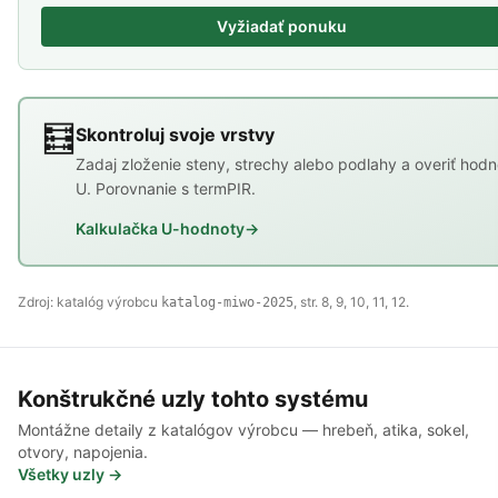
Vyžiadať ponuku
🧮
Skontroluj svoje vrstvy
Zadaj zloženie steny, strechy alebo podlahy a overiť hodn
U. Porovnanie s termPIR.
Kalkulačka U-hodnoty
→
Zdroj: katalóg výrobcu
, str. 8, 9, 10, 11, 12.
katalog-miwo-2025
Konštrukčné uzly tohto systému
Montážne detaily z katalógov výrobcu — hrebeň, atika, sokel,
otvory, napojenia.
Všetky uzly →