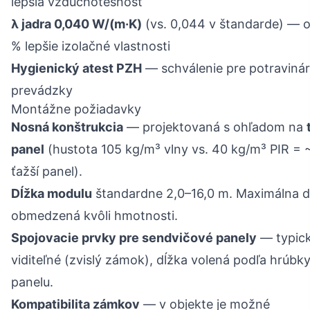
lepšia vzduchotesnosť
λ jadra 0,040 W/(m·K)
(vs. 0,044 v štandarde) — o
% lepšie izolačné vlastnosti
Hygienický atest PZH
— schválenie pre potraviná
prevádzky
Montážne požiadavky
Nosná konštrukcia
— projektovaná s ohľadom na
panel
(hustota 105 kg/m³ vlny vs. 40 kg/m³ PIR = 
ťažší panel).
Dĺžka modulu
štandardne 2,0–16,0 m. Maximálna d
obmedzená kvôli hmotnosti.
Spojovacie prvky pre sendvičové panely
— typic
viditeľné (zvislý zámok), dĺžka volená podľa hrúbk
panelu.
Kompatibilita zámkov
— v objekte je možné