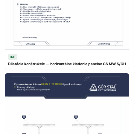
INÉ
Dilatácia konštrukcie — horizontálne kladenie panelov GS MW S/CH