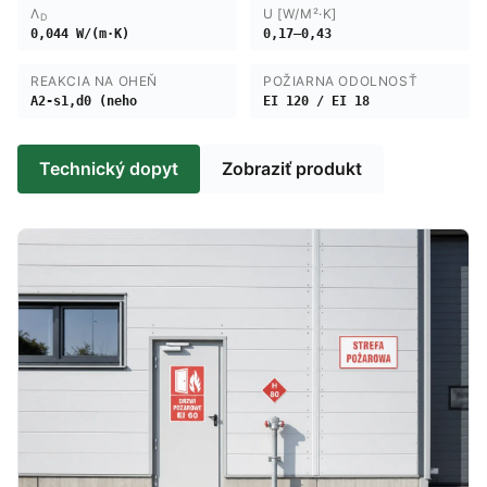
Λ
U [W/M²·K]
D
0,044 W/(m·K)
0,17–0,43
REAKCIA NA OHEŇ
POŽIARNA ODOLNOSŤ
A2-s1,d0 (neho
EI 120 / EI 18
Technický dopyt
Zobraziť produkt