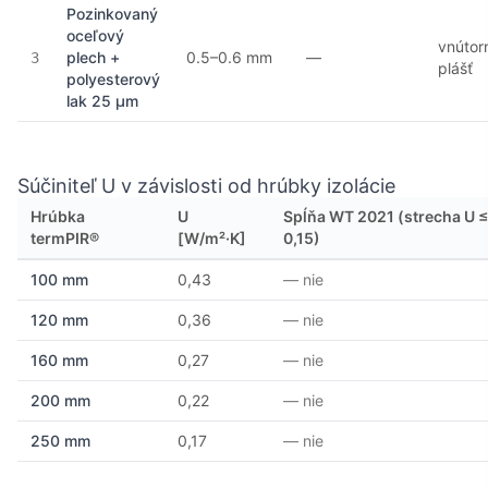
Pozinkovaný
oceľový
vnútor
plech +
0.5–0.6 mm
—
3
plášť
polyesterový
lak 25 µm
Súčiniteľ U v závislosti od hrúbky izolácie
Hrúbka
U
Spĺňa WT 2021 (strecha U ≤
termPIR®
[W/m²·K]
0,15)
100 mm
0,43
— nie
120 mm
0,36
— nie
160 mm
0,27
— nie
200 mm
0,22
— nie
250 mm
0,17
— nie