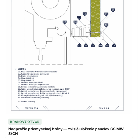
BRÁNOVÝ OTVOR
Nadpražie priemyselnej brány — zvislé uloženie panelov GS MW
S/CH