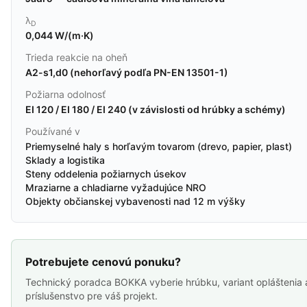
λ
D
0,044 W/(m·K)
Trieda reakcie na oheň
A2-s1,d0 (nehorľavý podľa PN-EN 13501-1)
Požiarna odolnosť
EI 120 / EI 180 / EI 240 (v závislosti od hrúbky a schémy)
Používané v
Priemyselné haly s horľavým tovarom (drevo, papier, plast)
Sklady a logistika
Steny oddelenia požiarnych úsekov
Mraziarne a chladiarne vyžadujúce NRO
Objekty občianskej vybavenosti nad 12 m výšky
Potrebujete cenovú ponuku?
Technický poradca BOKKA vyberie hrúbku, variant opláštenia 
príslušenstvo pre váš projekt.