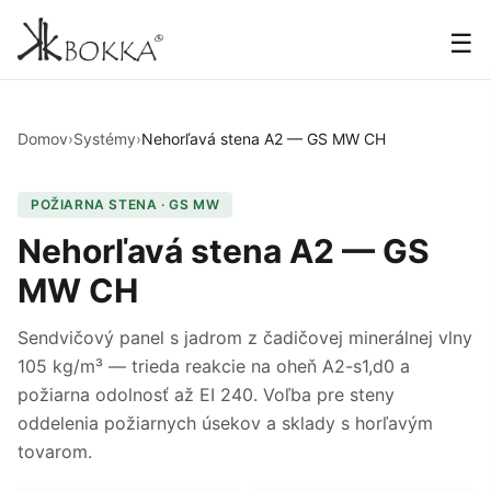
☰
Domov
›
Systémy
›
Nehorľavá stena A2 — GS MW CH
POŽIARNA STENA · GS MW
Nehorľavá stena A2 — GS
MW CH
Sendvičový panel s jadrom z čadičovej minerálnej vlny
105 kg/m³ — trieda reakcie na oheň A2-s1,d0 a
požiarna odolnosť až EI 240. Voľba pre steny
oddelenia požiarnych úsekov a sklady s horľavým
tovarom.