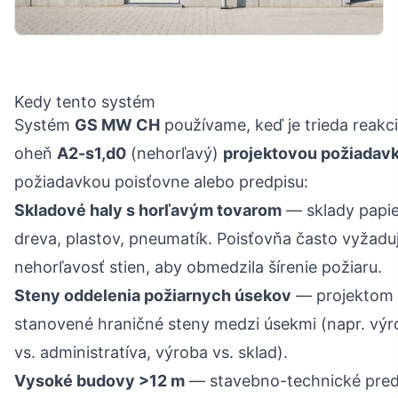
Kedy tento systém
Systém
GS MW CH
používame, keď je trieda reakc
oheň
A2-s1,d0
(nehorľavý)
projektovou požiadav
požiadavkou poisťovne alebo predpisu:
Skladové haly s horľavým tovarom
— sklady papie
dreva, plastov, pneumatík. Poisťovňa často vyžadu
nehorľavosť stien, aby obmedzila šírenie požiaru.
Steny oddelenia požiarnych úsekov
— projektom
stanovené hraničné steny medzi úsekmi (napr. výr
vs. administratíva, výroba vs. sklad).
Vysoké budovy >12 m
— stavebno-technické pred