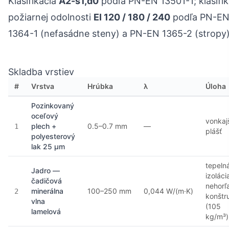
Klasifikácia
A2-s1,d0
podľa PN-EN 13501-1; klasifik
požiarnej odolnosti
EI 120 / 180 / 240
podľa PN-E
1364-1 (nefasádne steny) a PN-EN 1365-2 (stropy)
Skladba vrstiev
#
Vrstva
Hrúbka
λ
Úloha
Pozinkovaný
oceľový
vonkaj
plech +
0.5–0.7 mm
—
1
plášť
polyesterový
lak 25 µm
tepeln
Jadro —
izoláci
čadičová
nehorľ
minerálna
100–250 mm
0,044 W/(m·K)
2
konštr
vlna
(105
lamelová
kg/m³)