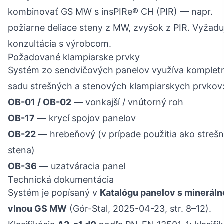
kombinovať GS MW s insPIRe® CH (PIR) — napr.
požiarne deliace steny z MW, zvyšok z PIR. Vyžadu
konzultácia s výrobcom.
Požadované klampiarske prvky
Systém zo sendvičových panelov využíva komplet
sadu strešných a stenových klampiarskych prvkov
OB-01 / OB-02
— vonkajší / vnútorný roh
OB-17
— krycí spojov panelov
OB-22
— hrebeňový (v prípade použitia ako streš
stena)
OB-36
— uzatváracia panel
Technická dokumentácia
Systém je popísaný v
Katalógu panelov s minerál
vlnou GS MW
(Gór-Stal, 2025-04-23, str. 8–12).