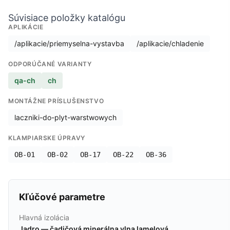
Súvisiace položky katalógu
APLIKÁCIE
/aplikacie/priemyselna-vystavba
/aplikacie/chladenie
ODPORÚČANÉ VARIANTY
qa-ch
ch
MONTÁŽNE PRÍSLUŠENSTVO
laczniki-do-plyt-warstwowych
KLAMPIARSKE ÚPRAVY
OB-01
OB-02
OB-17
OB-22
OB-36
Kľúčové parametre
Hlavná izolácia
Jadro — čadičová minerálna vlna lamelová